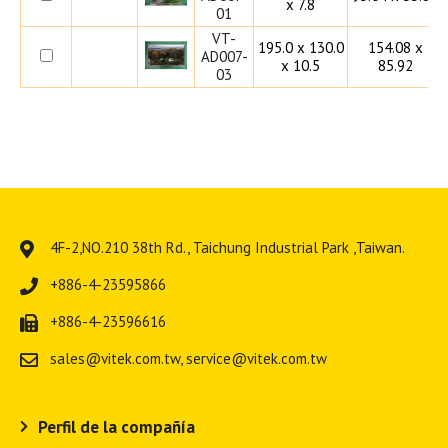
x 7.8
01
VT-
195.0 x 130.0
154.08 x
AD007-
x 10.5
85.92
03
4F-2,NO.210 38th Rd.,
Taichung Industrial Park
,
Taiwan
.
+886-4-23595866
+886-4-23596616
sales@vitek.com.tw
,
service@vitek.com.tw
Perfil de la compañía