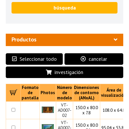
búsqueda
Productos
Seleccionar todo
cancelar
investigación
Formato
Número
Dimensiones
Área de
de
Photos
de
de contorno
visualización
pantalla
modelo
(ANxAL)
VT-
150.0 x 80.0
AD007-
108.0 x 64.8
x 7.8
02
VT-
150.0 x 80.0
AD007-
95.04 x 53.86