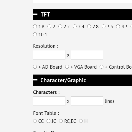
TFT
1.8
2
2.2
2.4
2.8
3.5
4.3
10.1
Resolution :
x
+ AD Board
+ VGA Board
+ Control Bo
Character/Graphic
Characters :
x
lines
Font Table :
CC
JC
RC,EC
H