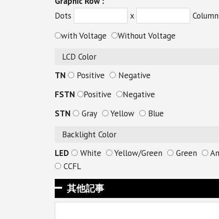
Graphic Row :
Dots
x
Column
with Voltage
Without Voltage
LCD Color
TN
Positive
Negative
FSTN
Positive
Negative
STN
Gray
Yellow
Blue
Backlight Color
LED
White
Yellow/Green
Green
Am
CCFL
其他記事