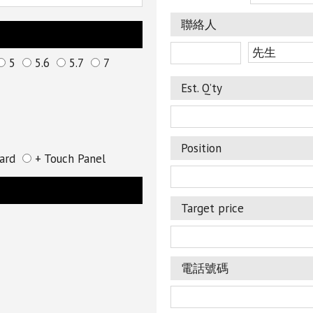
聯絡人
5
5.6
5.7
7
Est. Q’ty
Position
ard
+ Touch Panel
Target price
電話號碼